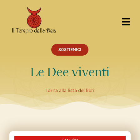
Salta
al
contenuto
Tog
Nav
CERCA
PER:
SOSTIENICI
Cosa facciamo
Le Dee viventi
Percorsi
Eventi
Torna alla lista dei libri
Servizi
Centro Ricerche
Il Tempio
Chi siamo