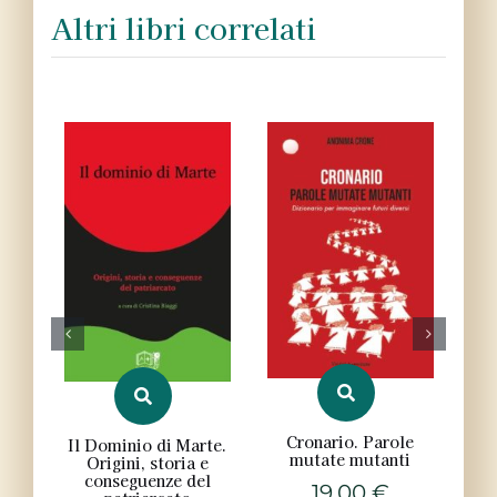
Altri libri correlati
L
Cronario. Parole
Il Dominio di Marte.
mutate mutanti
Origini, storia e
conseguenze del
19,00
€