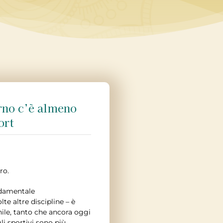
rno c’è almeno
ort
ro.
ondamentale
e altre discipline – è
ile, tanto che ancora oggi
li sportivi sono più