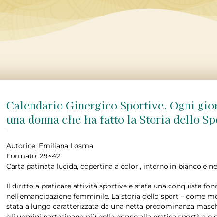
Calendario Ginergico Sportive. Ogni gio
una donna che ha fatto la Storia dello Sp
Autorice: Emiliana Losma
Formato: 29×42
Carta patinata lucida, copertina a colori, interno in bianco e ne
Il diritto a praticare attività sportive è stata una conquista f
nell’emancipazione femminile. La storia dello sport – come molt
stata a lungo caratterizzata da una netta predominanza masch
gli uomini partecipano più delle donne alla pratica sportiva e g