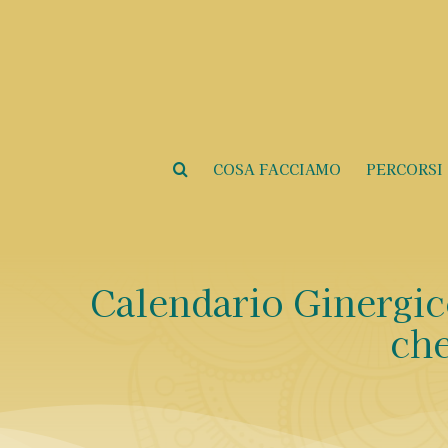
Salta
al
contenuto
COSA FACCIAMO
PERCORSI
Calendario Ginergic
che