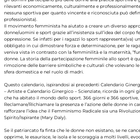
rilevanti economicamente, culturalmente e professionalmente (
nessuna sportiva per quanto vincente e riconosciuta può defin
professionista).
Il movimento femminista ha aiutato a creare un diverso appro
donne/uomini e sport grazie all’insistenza sull’idea del corpo
oppressione. Se infatti per i ragazzi lo sport rappresenta(va) u
obbligato in cui dimostrare forza e determinazione, per le ragaz
veniva vista in contrasto con la femminilità e la maternità, “fu
donne. La storia della partecipazione femminile allo sport è qu
rimozione delle barriere simboliche e culturali che volevano l
sfera domestica e nel ruolo di madri.
Questo calendario, ispirandosi ai precedenti Calendario Giner
– Artiste e Calendario Ginergico – Scienziate, ricorda in ogni 
che ha abitato il mondo dello sport. 366 giorni e 366 sportive, 
Reclamare/Richiamare la presenza e l’azione delle donne in c
rafforzare l’idea che il Femminismo Radicale sia una Rivoluzio
Spirito/Ispirante (Mary Daly).
Se il patriarcato fa finta che le donne non esistano, se ne cancell
opprime, le esaurisce, le isola e le scoraggia a molti livelli, ev