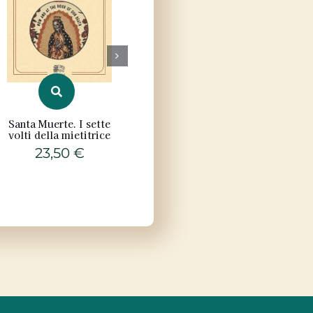
Santa Muerte. I sette
Il mistero del
Rifle
volti della mietitrice
concepimento
su
miracoloso
23,50
€
medi
22,00
€