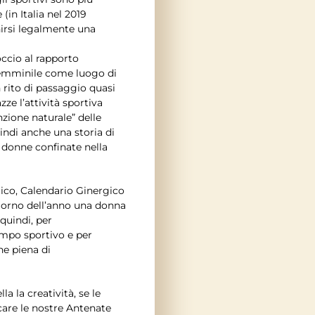
in Italia nel 2019
irsi legalmente una
ccio al rapporto
 femminile come luogo di
n rito di passaggio quasi
ze l’attività sportiva
nzione naturale” delle
indi anche una storia di
e donne confinate nella
gico, Calendario Ginergico
giorno dell’anno una donna
quindi, per
ampo sportivo e per
ne piena di
a la creatività, se le
ocare le nostre Antenate