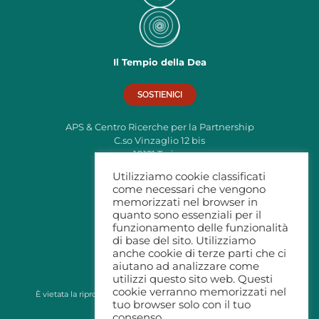
Il Tempio della Dea
SOSTIENICI
APS & Centro Ricerche per la Partnership
C.so Vinzaglio 12 bis
10121 Torino
C.F: 97795380019
Utilizziamo cookie classificati
come necessari che vengono
info@tempiodelladea.org
memorizzati nel browser in
Privacy
quanto sono essenziali per il
funzionamento delle funzionalità
di base del sito. Utilizziamo
anche cookie di terze parti che ci
aiutano ad analizzare come
utilizzi questo sito web. Questi
cookie verranno memorizzati nel
È vietata la riproduzione di immagini e testi da questo sito senza
tuo browser solo con il tuo
autorizzazione
consenso.