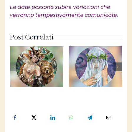
Le date possono subire variazioni che
verranno tempestivamente comunicate.
Post Correlati
Percorso
Il Sentiero
o
Formativo: I
delle Arti
Tarocchi
Oracolari
i
della Dea
con Sarah
con Sarah
Perini ©
Perini ©