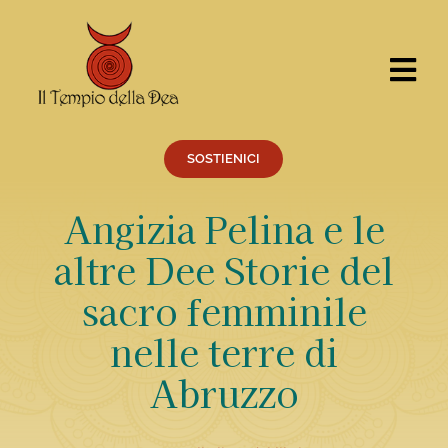
Salta
al
contenuto
Tog
Nav
CERCA
PER:
SOSTIENICI
Cosa facciamo
Angizia Pelina e le
Percorsi
altre Dee Storie del
Eventi
sacro femminile
Servizi
nelle terre di
Centro Ricerche
Abruzzo
Il Tempio
Chi siamo