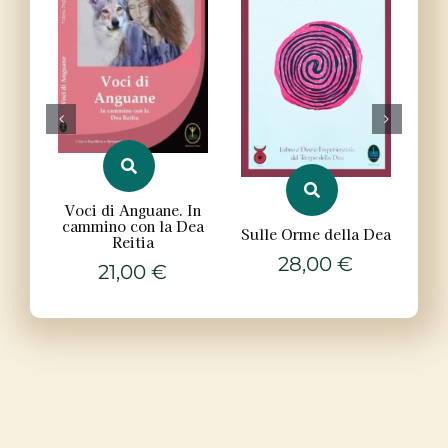
Voci di Anguane. In
Gu
cammino con la Dea
Sulle Orme della Dea
Reitia
28,00
€
21,00
€