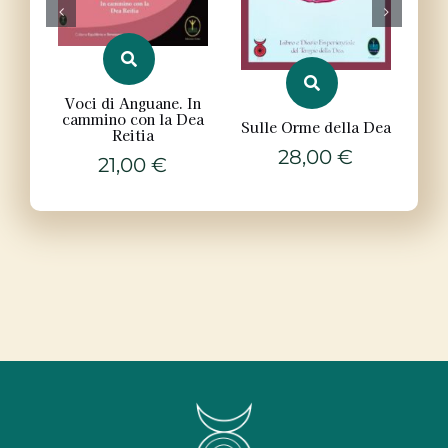
Voci di Anguane. In
I
cammino con la Dea
Sulle Orme della Dea
M
Reitia
mi
28,00
€
21,00
€