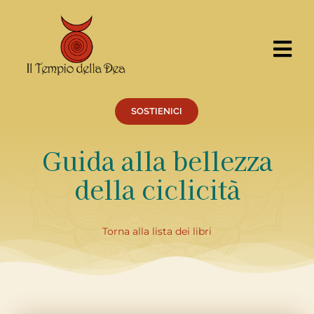
Salta
al
contenuto
Tog
Nav
CERCA
PER:
SOSTIENICI
Cosa facciamo
Guida alla bellezza
Percorsi
della ciclicità
Eventi
Servizi
Torna alla lista dei libri
Centro Ricerche
Il Tempio
Chi siamo