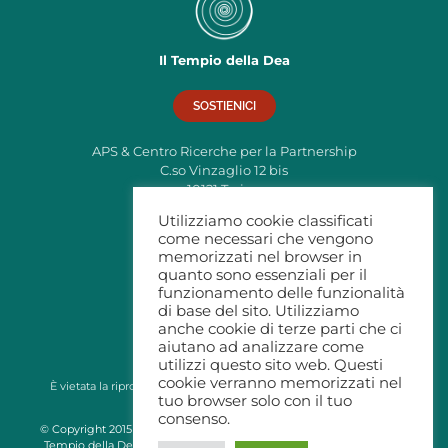
Il Tempio della Dea
SOSTIENICI
APS & Centro Ricerche per la Partnership
C.so Vinzaglio 12 bis
10121 Torino
C.F: 97795380019
Utilizziamo cookie classificati
come necessari che vengono
info@tempiodelladea.org
memorizzati nel browser in
Privacy
quanto sono essenziali per il
funzionamento delle funzionalità
di base del sito. Utilizziamo
anche cookie di terze parti che ci
aiutano ad analizzare come
utilizzi questo sito web. Questi
cookie verranno memorizzati nel
È vietata la riproduzione di immagini e testi da questo sito senza
tuo browser solo con il tuo
autorizzazione
consenso.
© Copyright 2015 - 2026 | APS & Centro Ricerche per la Partnership Il
Tempio della Dea - cod. n.224/TO del Registro Regionale delle APS