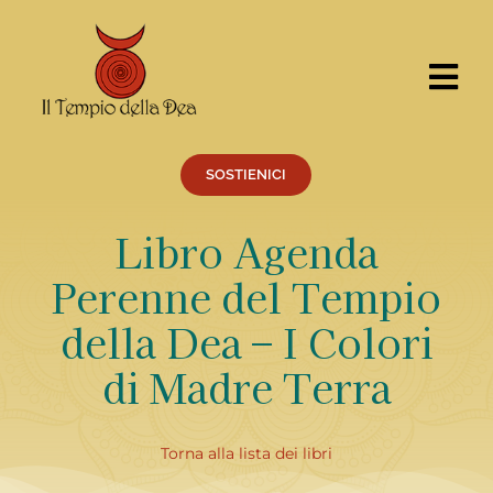
Salta
al
contenuto
Tog
Nav
CERCA
PER:
SOSTIENICI
Cosa facciamo
Libro Agenda
Percorsi
Perenne del Tempio
Eventi
della Dea – I Colori
Servizi
di Madre Terra
Centro Ricerche
Il Tempio
Torna alla lista dei libri
Chi siamo