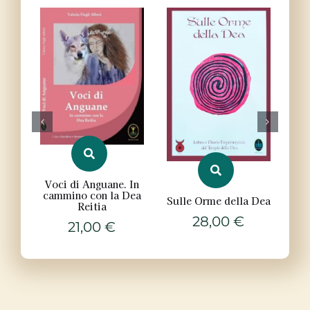
Voci di Anguane. In
Gu
cammino con la Dea
Sulle Orme della Dea
Reitia
28,00
€
21,00
€