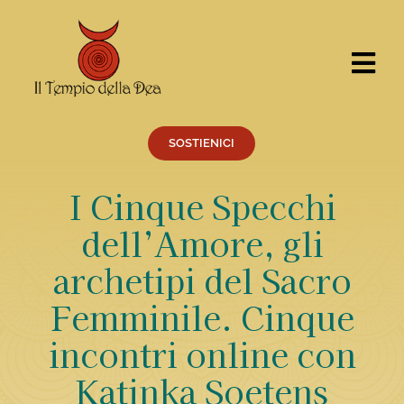
Salta
al
contenuto
Tog
Nav
CERCA
PER:
SOSTIENICI
Cosa facciamo
I Cinque Specchi
Percorsi
dell’Amore, gli
Eventi
archetipi del Sacro
Servizi
Femminile. Cinque
Centro Ricerche
incontri online con
Il Tempio
Chi siamo
Katinka Soetens