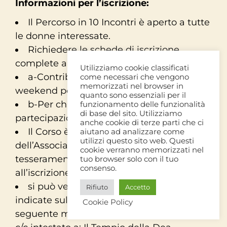
Informazioni per l’iscrizione:
Il Percorso in 10 Incontri è aperto a tutte
le donne interessate.
Richiedere le schede di iscrizione
complete a info@tempiodelladea.org
Utilizziamo cookie classificati
a-Contributo per il percorso di dieci
come necessari che vengono
memorizzati nel browser in
weekend per le nuove iscritte: 2000,00€
quanto sono essenziali per il
b-Per chi ripete il corso la quota di
funzionamento delle funzionalità
di base del sito. Utilizziamo
partecipazione è di 1440€
anche cookie di terze parti che ci
Il Corso è destinato alle socie/i
aiutano ad analizzare come
utilizzi questo sito web. Questi
dell’Associazione Il Tempio della Dea
cookie verranno memorizzati nel
tesseramento annuale Aics 15,00€
tuo browser solo con il tuo
consenso.
all’iscrizione.
si può versare in 6 rate (che saranno
Rifiuto
Accetto
indicate sulla scheda di iscrizione) nella
Cookie Policy
seguente modalità: bonifico bancario sul