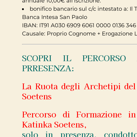
annuale 10,00€ all’iscrizione.
bonifico bancario sul c/c intestato a: I
Banca Intesa San Paolo
IBAN: IT91 A030 6909 6061 0000 0136 346
Causale: Proprio Cognome + Erogazione L
SCOPRI IL PERCORSO
PRRESENZA:
La Ruota degli Archetipi de
Soetens
Percorso di Formazione i
Katinka Soetens,
solo in presenza, condott