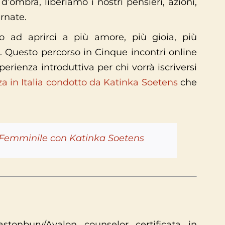
ombra, liberiamo i nostri pensieri, azioni,
rnate.
no ad aprirci a più amore, più gioia, più
. Questo percorso in Cinque incontri online
rienza introduttiva per chi vorrà iscriversi
za in Italia condotto da Katinka Soetens
che
o Femminile con Katinka Soetens
stonbury/Avalon counselor certificata in