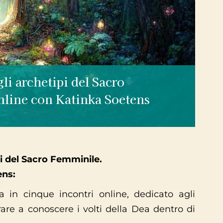
li archetipi del Sacro
nline con Katinka Soetens
pi del Sacro Femminile.
ens:
a in cinque incontri online, dedicato agli
re a conoscere i volti della Dea dentro di