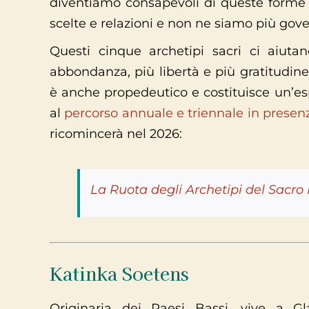
diventiamo consapevoli di queste forme d’
scelte e relazioni e non ne siamo più gove
Questi cinque archetipi sacri ci aiuta
abbondanza, più libertà e più gratitudine
è anche propedeutico e costituisce un’espe
al
percorso annuale e triennale in presen
ricomincerà nel 2026:
La Ruota degli Archetipi del Sacr
Katinka Soetens
Originaria dei Paesi Bassi, vive a Gla