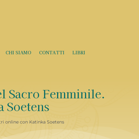
CHI SIAMO
CONTATTI
LIBRI
el Sacro Femminile.
a Soetens
tri online con Katinka Soetens