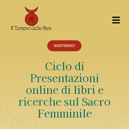
Salta
al
contenuto
Tog
Nav
CERCA
PER:
SOSTIENICI
Cosa facciamo
Ciclo di
Percorsi
Presentazioni
Eventi
online di libri e
Servizi
ricerche sul Sacro
Centro Ricerche
Femminile
Il Tempio
Chi siamo