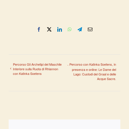
Facebook
X
LinkedIn
WhatsApp
Telegram
Email
Percorso Gli Archetipi del Maschile
Percorso con Katinka Soetens, in
Interiore sulla Ruota di Rhiannon
presenza e online: Le Dame del
con Katinka Soetens
Lago: Custodi del Graal e delle
Acque Sacre.