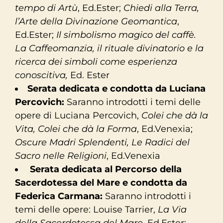
tempo di Artù
, Ed.Ester;
Chiedi alla Terra,
l’Arte della Divinazione Geomantica
,
Ed.Ester;
Il simbolismo magico del caffè.
La Caffeomanzia, il rituale divinatorio e la
ricerca dei simboli come esperienza
conoscitiva,
Ed. Ester
Serata dedicata e condotta da Luciana
Percovich:
Saranno introdotti i temi delle
opere di Luciana Percovich,
Colei che dà la
Vita, Colei che dà la Forma
, Ed.Venexia;
Oscure Madri Splendenti, Le Radici del
Sacro nelle Religioni
, Ed.Venexia
Serata dedicata al Percorso della
Sacerdotessa del Mare e condotta da
Federica Carmana:
Saranno introdotti i
temi delle opere: Louise Tarrier,
La Via
della Sacerdotessa del Mare,
Ed.Ester;