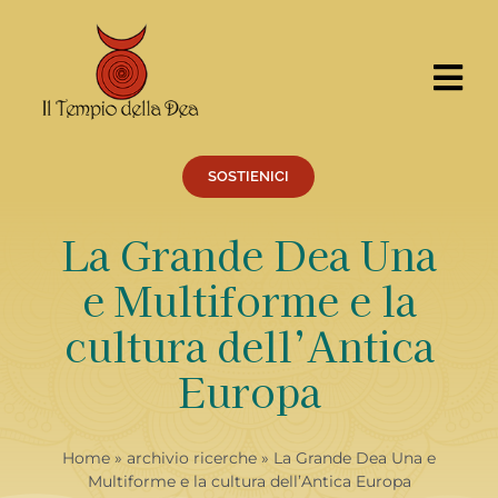
Salta
al
contenuto
Tog
Nav
CERCA
PER:
SOSTIENICI
Cosa facciamo
La Grande Dea Una
Percorsi
e Multiforme e la
Eventi
cultura dell’Antica
Servizi
Europa
Centro Ricerche
Il Tempio
Home
»
archivio ricerche
»
La Grande Dea Una e
Chi siamo
Multiforme e la cultura dell’Antica Europa