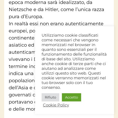
epoca moderna sarà idealizzato, da
Nietzsche e da Hitler, come l’unica razza
pura d’Europa.
In realtà essi non erano autenticamente
europei, poiché si riversarono in questo
Utilizziamo cookie classificati
continente provenendo dal Nord-est
come necessari che vengono
asiatico ed europeo. Né erano
memorizzati nel browser in
quanto sono essenziali per il
autenticamente indiani, poiché in India
funzionamento delle funzionalità
vivevano i Dravidi e gli Ariani. Ma il
di base del sito. Utilizziamo
anche cookie di terze parti che ci
termine indoeuropeo è rimasto, esso
aiutano ad analizzare come
indica una lunga serie di invasioni di
utilizzi questo sito web. Questi
cookie verranno memorizzati nel
popolazioni nomadi provenienti dal nord
tuo browser solo con il tuo
dell’Asia e dell’Europa. Essi erano
consenso.
governati da potenti sacerdoti e guerrieri,
Rifiuto
Accetto
portavano con sé i propri dei della guerra
Cookie Policy
e delle montagne.